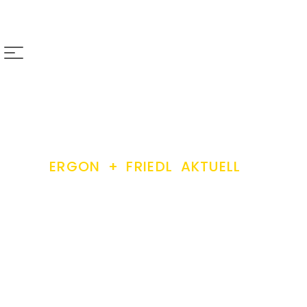
Unsere Kanzlei
Leistungen
News
Service
ERGON + FRIEDL AKTUELL
Bleiben Sie auf d
Abonnieren Sie unseren Newsletter für aktuell
Thema Steuerberatung und Wirtschaftsprüfu
und exklusiven Einblicken. Jetzt anmelden und 
zugreifen!