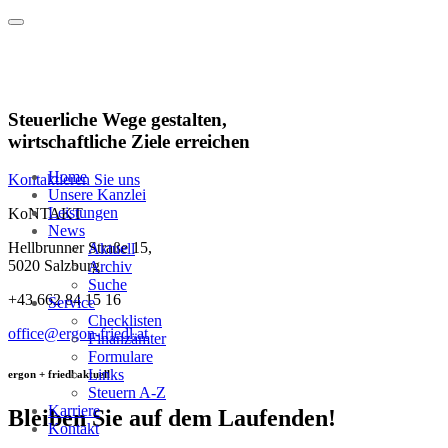
Steuerliche Wege gestalten,
wirtschaftliche Ziele erreichen
Home
Kontaktieren Sie uns
Unsere Kanzlei
Leistungen
KoNTAKT
News
Hellbrunner Straße 15,
Aktuell
5020 Salzburg
Archiv
Suche
+43
662 84 15 16
Service
Checklisten
office@ergon-friedl.at
Finanzämter
Formulare
Links
ergon + friedl aktuell
Steuern A-Z
Karriere
Bleiben Sie auf dem Laufenden!
Kontakt